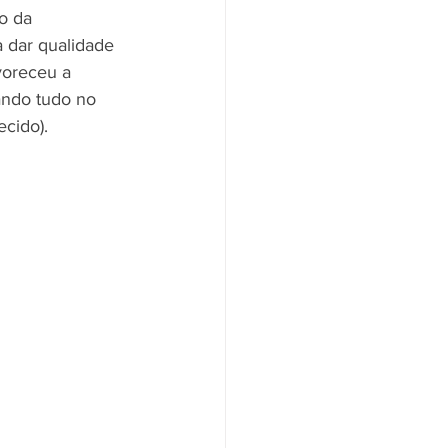
o da 
a dar qualidade 
voreceu a 
ndo tudo no 
cido).