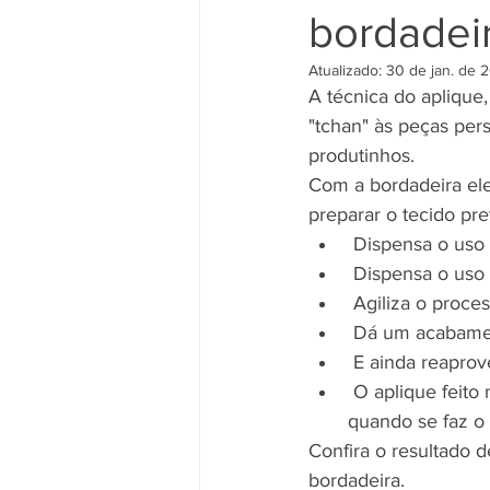
bordadeir
Atualizado:
30 de jan. de 
A técnica do aplique,
"tchan" às peças per
produtinhos.
Com a bordadeira elet
preparar o tecido pre
 Dispensa o uso
 Dispensa o uso
 Agiliza o proc
 Dá um acabamen
 E ainda reaprov
 O aplique feito na bordadeira dispensa o uso da entretela termo-colante (o que é usado 
quando se faz o
Confira o resultado 
bordadeira.