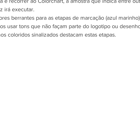
 é recorrer ao Colorchart, a amostra que indica entre out
z irá executar. 
es berrantes para as etapas de marcação (azul marinho) 
os usar tons que não façam parte do logotipo ou desenh
os coloridos sinalizados destacam estas etapas.