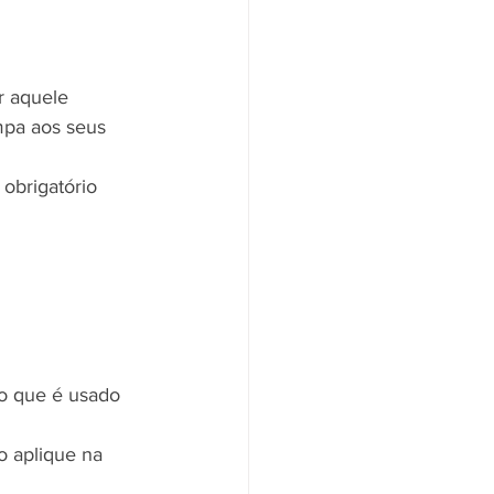
r aquele 
mpa aos seus 
obrigatório 
o aplique na 