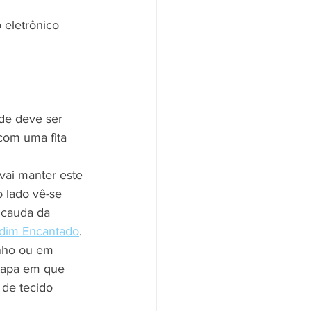
eletrônico 
nde deve ser 
com uma fita 
vai manter este 
o lado vê-se 
 cauda da 
rdim Encantado
. 
nho ou em 
etapa em que 
 de tecido 