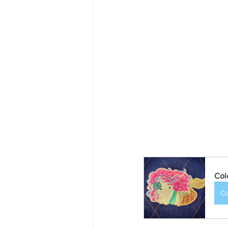
Col
C