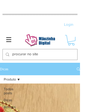
MATRIZES DE BORDADO ELETRÔNICO
Login
Dicas
Produto
Todos
posts
Dicas
Brindes