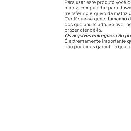
Para usar este produto você d
matriz, computador para down
transferir o arquivo da matri
Certifique-se que o
tamanho
d
dos que anunciado. Se tiver 
prazer atendê-la.
Os arquivos entregues não po
É extremamente importante 
não podemos garantir a qualid
Navegue}
Loja
Dicas
Grátis
Sobre Nós
Contato