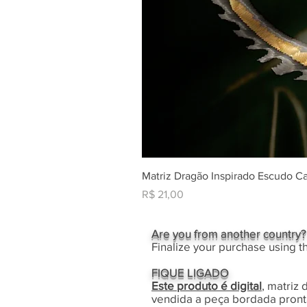
Matriz Dragão Inspirado Escudo C
Preço
R$ 21,00
Are you from another country?
Finalize your purchase using t
FIQUE LIGADO
Este produto é digital
, matriz
vendida a peça bordada pront