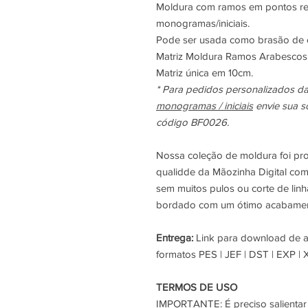
Moldura com ramos em pontos reto
monogramas/iniciais.
Pode ser usada como brasão de c
Matriz Moldura Ramos Arabescos f
Matriz única em 10cm.
* Para pedidos personalizados 
monogramas / iniciais
envie sua s
código BF0026.
Nossa coleção de moldura foi p
qualidde da Mãozinha Digital com
sem muitos pulos ou corte de lin
bordado com um ótimo acabamen
Entrega:
Link para download de ar
formatos PES | JEF | DST | EXP | 
TERMOS DE USO
IMPORTANTE:
É preciso salienta