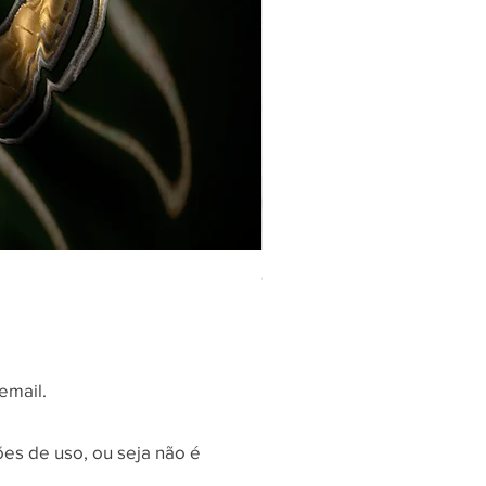
Coleção Matrizes Natal - Fals
Preço
R$ 30,00
email.
ões de uso, ou seja não é