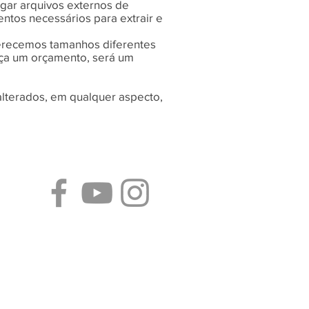
egar arquivos externos de
tos necessários para extrair e
erecemos tamanhos diferentes
aça um orçamento, será um
 alterados, em qualquer aspecto,
Siga-nos}
maozinhadigital@gmail.com