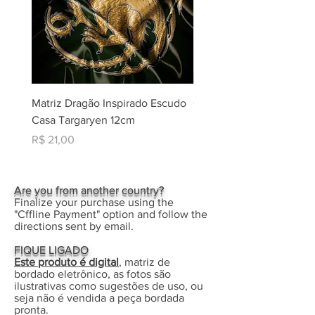
Matriz Dragão Inspirado Escudo
Coleção Matrizes Natal -
Casa Targaryen 12cm
Rippled + Aplique Borda
Eletrônico
Preço
R$ 21,00
Preço
R$ 30,00
Are you from another country?
Finalize your purchase using the
"Cffline Payment" option and follow the
directions sent by email.
FIQUE LIGADO
Este produto é digital
, matriz de
bordado eletrônico, as fotos são
ilustrativas como sugestões de uso, ou
seja não é vendida a peça bordada
pronta.