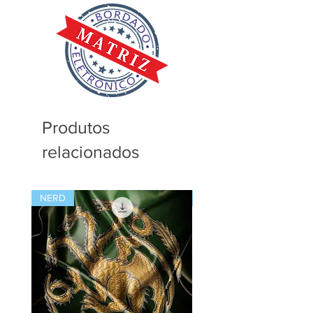
pode usar de sua criatividade usando
matrizes nos formatos PES | JEF | DST
as matrizes para bordar seus
| EXP | XXX.
produtos, mas não dá a artesã o
direito de distribuir as matrizes ou
mesmo ceder ou revender estes
arquivos.
Produtos
relacionados
NERD
NATAL