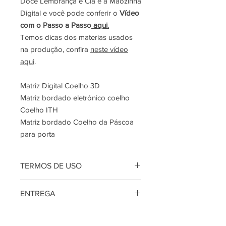
Doce Lembrança e Cia e a Mãozinha
Digital e você pode conferir o
Vídeo
com o Passo a Passo
aqui
.
Temos dicas dos materias usados
na produção, confira
neste vídeo
aqui
.
Matriz Digital Coelho 3D
Matriz bordado eletrônico coelho
Coelho ITH
Matriz bordado Coelho da Páscoa
para porta
TERMOS DE USO
IMPORTANTE:
É preciso salientar que
ENTREGA
a venda da coleção está condicionada
ao ACEITE por parte da artesã de que
Entrega:
Por e-mail com link para
ela é pra USO PESSOAL. A artesã
download de arquivo ZIP, contendo as