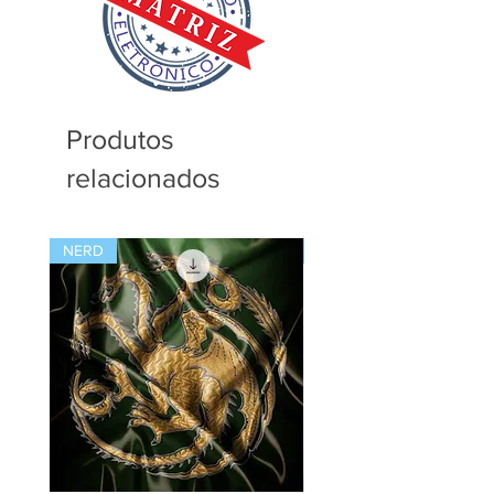
pode usar de sua criatividade usando
as matrizes para bordar seus
Certificado número:
produtos, mas não dá a artesã o
AVCTORISAVCTORIS892a9cc3e6f9ce
direito de distribuir as matrizes ou
584a011bad33b6cb76cc2cd3f53fe584
mesmo ceder ou revender estes
3dd3d1a462e18be694
arquivos.
Produtos
relacionados
NERD
NATAL