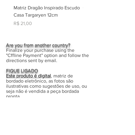
Matriz Dragão Inspirado Escudo
Coleção Matrizes Natal -
Casa Targaryen 12cm
Rippled + Aplique Borda
Eletrônico
Preço
R$ 21,00
Preço
R$ 30,00
Are you from another country?
Finalize your purchase using the
"Cffline Payment" option and follow the
directions sent by email.
FIQUE LIGADO
Este produto é digital
, matriz de
bordado eletrônico, as fotos são
ilustrativas como sugestões de uso, ou
seja não é vendida a peça bordada
pronta.
Para usar este produto você deve ter
uma máquina bordadeira eletrônica que
aceite carregar arquivos externos de
matriz, computador para download,
programa descompactador (zip) e os
meios/conhecimentos necessários para
extrair e transferir o arquivo da matriz