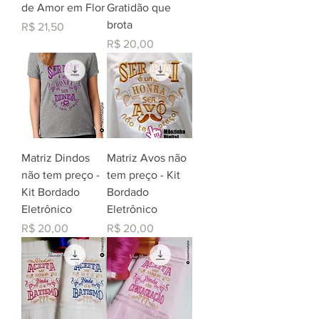
de Amor em Flor
Gratidão que
brota
Preço
R$ 21,50
Preço
R$ 20,00
Matriz Dindos
Matriz Avos não
não tem preço -
tem preço - Kit
Kit Bordado
Bordado
Eletrônico
Eletrônico
Preço
Preço
R$ 20,00
R$ 20,00