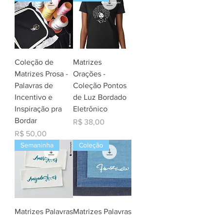
Coleção de
Matrizes
Matrizes Prosa -
Orações -
Palavras de
Coleção Pontos
Incentivo e
de Luz Bordado
Inspiração pra
Eletrônico
Bordar
Preço
R$ 38,00
Preço
R$ 50,00
Semaninha
Coleção
Matrizes Palavras
Matrizes Palavras