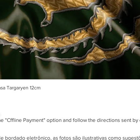
Visualização rápida
asa Targaryen 12cm
he "Cffline Payment" option and follow the directions sent by 
 de bordado eletrônico, as fotos são ilustrativas como sugest