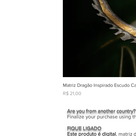
Matriz Dragão Inspirado Escudo C
Preço
R$ 21,00
Are you from another country?
Finalize your purchase using t
FIQUE LIGADO
Este produto é digital
, matriz