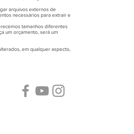
egar arquivos externos de
tos necessários para extrair e
erecemos tamanhos diferentes
aça um orçamento, será um
 alterados, em qualquer aspecto,
Siga-nos}
maozinhadigital@gmail.com