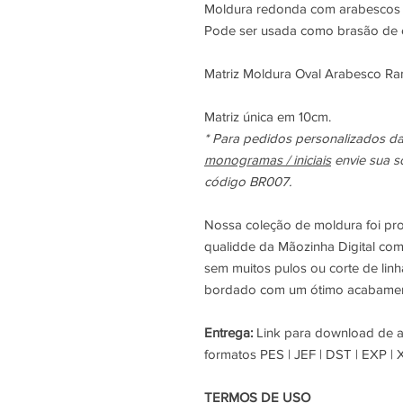
Moldura redonda com arabescos pa
Pode ser usada como brasão de c
Matriz Moldura Oval Arabesco R
Matriz única em 10cm.
* Para pedidos personalizados 
monogramas / iniciais
envie sua s
código BR007.
Nossa coleção de moldura foi p
qualidde da Mãozinha Digital com
sem muitos pulos ou corte de lin
bordado com um ótimo acabamen
Entrega:
Link para download de ar
formatos PES | JEF | DST | EXP | 
TERMOS DE USO