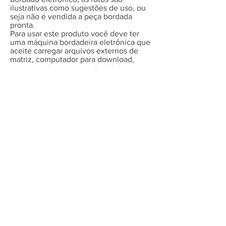
ilustrativas como sugestões de uso, ou
seja não é vendida a peça bordada
pronta.
Para usar este produto você deve ter
uma máquina bordadeira eletrônica que
aceite carregar arquivos externos de
matriz, computador para download,
programa descompactador (zip) e os
meios/conhecimentos necessários para
extrair e transferir o arquivo da matriz
do seu computador para a bordadeira.
Certifique-se que o
tamanho
do que é
oferecido aqui cabe em suas
necessidades, não oferecemos
tamanhos diferentes dos que
anunciado. Se tiver necessidade de um
tamanho específico entre em contato e
faça um orçamento, será um prazer
atendê-la.
Os arquivos entregues não podem ser
compartilhados, revendidos ou
negociados.
É extremamente importante que
não se
altere o tamanho ou o conteúdo das
matrizes
, se alterados, em qualquer
aspecto, não podemos garantir a