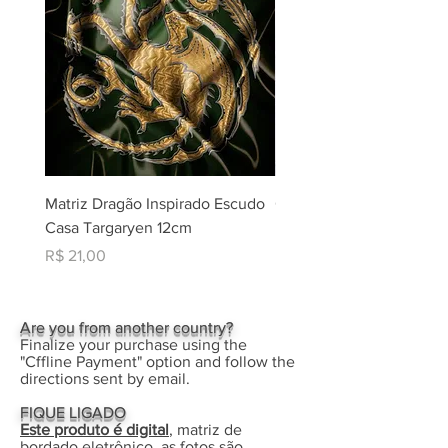
Matriz Dragão Inspirado Escudo
Coleção Matrizes Natal -
Casa Targaryen 12cm
Rippled + Aplique Borda
Eletrônico
Preço
R$ 21,00
Preço
R$ 30,00
Are you from another country?
Finalize your purchase using the
"Cffline Payment" option and follow the
directions sent by email.
FIQUE LIGADO
Este produto é digital
, matriz de
bordado eletrônico, as fotos são