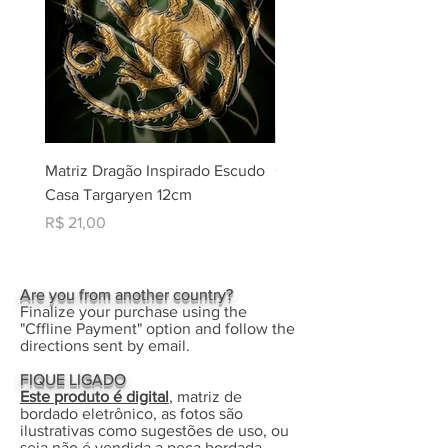
Matriz Dragão Inspirado Escudo
Coleção Matrizes Natal -
Casa Targaryen 12cm
Rippled + Aplique Borda
Eletrônico
Preço
R$ 21,00
Preço
R$ 30,00
Are you from another country?
Finalize your purchase using the
"Cffline Payment" option and follow the
directions sent by email.
FIQUE LIGADO
Este produto é digital
, matriz de
bordado eletrônico, as fotos são
ilustrativas como sugestões de uso, ou
seja não é vendida a peça bordada