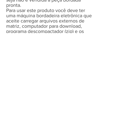
pronta.
Para usar este produto você deve ter
uma máquina bordadeira eletrônica que
aceite carregar arquivos externos de
matriz, computador para download,
programa descompactador (zip) e os
meios/conhecimentos necessários para
extrair e transferir o arquivo da matriz
do seu computador para a bordadeira.
Certifique-se que o
tamanho
do que é
oferecido aqui cabe em suas
necessidades, não oferecemos
tamanhos diferentes dos que
anunciado. Se tiver necessidade de um
tamanho específico entre em contato e
faça um orçamento, será um prazer
atendê-la.
Os arquivos entregues não podem ser
compartilhados, revendidos ou
negociados.
É extremamente importante que
não se
altere o tamanho ou o conteúdo das
matrizes
, se alterados, em qualquer
aspecto, não podemos garantir a
qualidade final do bordado.