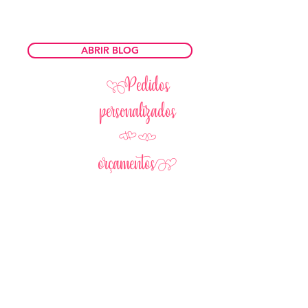
ABRIR BLOG
Pedidos
personalizados
[]
orçamentos}