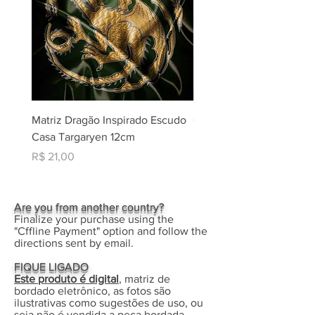
Matriz Dragão Inspirado Escudo
Coleção Matrizes Natal -
Casa Targaryen 12cm
Rippled + Aplique Borda
Eletrônico
Preço
R$ 21,00
Preço
R$ 30,00
Are you from another country?
Finalize your purchase using the
"Cffline Payment" option and follow the
directions sent by email.
FIQUE LIGADO
Este produto é digital
, matriz de
bordado eletrônico, as fotos são
ilustrativas como sugestões de uso, ou
seja não é vendida a peça bordada