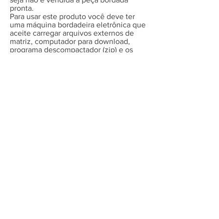
pronta.
Para usar este produto você deve ter
uma máquina bordadeira eletrônica que
aceite carregar arquivos externos de
matriz, computador para download,
programa descompactador (zip) e os
meios/conhecimentos necessários para
extrair e transferir o arquivo da matriz
do seu computador para a bordadeira.
Certifique-se que o
tamanho
do que é
oferecido aqui cabe em suas
necessidades, não oferecemos
tamanhos diferentes dos que
anunciado. Se tiver necessidade de um
tamanho específico entre em contato e
faça um orçamento, será um prazer
atendê-la.
Os arquivos entregues não podem ser
compartilhados, revendidos ou
negociados.
É extremamente importante que
não se
altere o tamanho ou o conteúdo das
matrizes
, se alterados, em qualquer
aspecto, não podemos garantir a
qualidade final do bordado.